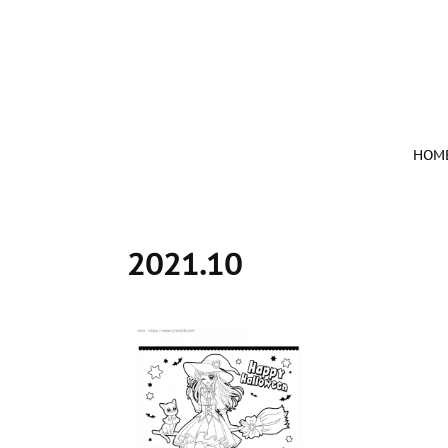
HOM
2021
.
10