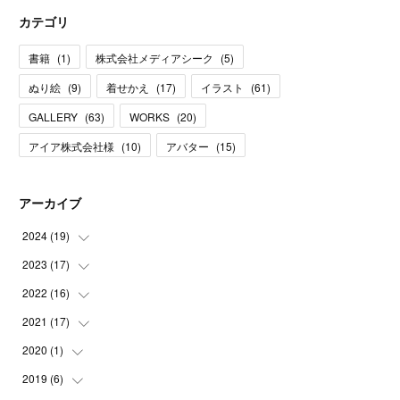
カテゴリ
書籍
(
1
)
株式会社メディアシーク
(
5
)
ぬり絵
(
9
)
着せかえ
(
17
)
イラスト
(
61
)
GALLERY
(
63
)
WORKS
(
20
)
アイア株式会社様
(
10
)
アバター
(
15
)
アーカイブ
2024
(
19
)
2023
(
17
(
1
)
)
(
5
)
2022
(
16
(
2
)
)
(
1
)
(
1
)
2021
(
17
(
1
)
)
(
1
)
(
1
)
(
1
)
2020
(
1
)
(
1
)
(
2
)
(
2
)
(
1
)
(
2
)
2019
(
6
)
(
1
)