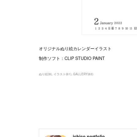
オリジナルぬり絵カレンダーイラスト
制作ソフト：CLIP STUDIO PAINT
ぬり絵
(
9
)
イラスト
(
61
)
GALLERY
(
63
)
ichico portfolio