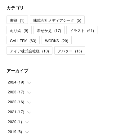
カテゴリ
書籍
(
1
)
株式会社メディアシーク
(
5
)
ぬり絵
(
9
)
着せかえ
(
17
)
イラスト
(
61
)
GALLERY
(
63
)
WORKS
(
20
)
アイア株式会社様
(
10
)
アバター
(
15
)
アーカイブ
2024
(
19
)
2023
(
17
(
1
)
)
(
5
)
2022
(
16
(
2
)
)
(
1
)
(
1
)
2021
(
17
(
1
)
)
(
1
)
(
1
)
(
1
)
2020
(
1
)
(
1
)
(
2
)
(
2
)
(
1
)
(
2
)
2019
(
6
)
(
1
)